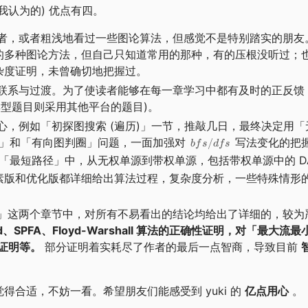
认为的) 优点有四。
者，或者粗浅地看过一些图论算法，但感觉不是特别踏实的朋友
的多种图论方法，但自己只知道常用的那种，有的压根没听过；
杂度证明，未曾确切地把握过。
联系与过渡。为了使读者能够在每一章学习中都有及时的正反馈
典型题目则采用其他平台的题目)。
，例如「初探图搜索 (遍历)」一节，推敲几日，最终决定用「
」和「有向图判圈」问题，一面加强对
写法变化的把
/
b
f
s
df
s
「最短路径」中，从无权单源到带权单源，包括带权单源中的 DA
素版和优化版都详细给出算法过程，复杂度分析，一些特殊情形
」这两个章节中，对所有不易看出的结论均给出了详细的，较为
-Ford、SPFA、Floyd-Warshall 算法的正确性证明，对「最大
的证明等。
部分证明着实耗尽了作者的最后一点智商，导致目前
合适，不妨一看。希望朋友们能感受到 yuki 的
亿点用心
。