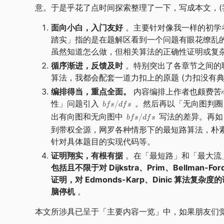
意。于是乎花了点时间探索整理了一下，写成本文，(我
面向小白，入门友好
。主要针对像我一样的初学
踏实」指的是在题解区看到一个问题有眼花缭乱
虽然知道怎么做，但相关算法的正确性证明或复
循序渐进，反馈及时
。特别突出了各章节之间的
算法，我都会配套一道力扣上的原题 (力扣没有
编排得当，重点全面。
内容编排上作者也颇费苦心
性」问题引入
。然后再以「无向图判圈
/
b
f
s
df
s
出有向图和无向图中
写法的差异。再如
/
b
f
s
df
s
到带权全源，网罗各种情形下的最短路算法，朴
针对具体题目的实现代码等。
证明翔实，有根有据
。在「最短路」和「最大流
包括且不限于对 Dijkstra、Prim、Bellman
证明，对 Edmonds-Karp、Dinic 算法复杂度
脑停机
。
本文所涉具已呈于「主要内容一览」中，如果朋友们觉得