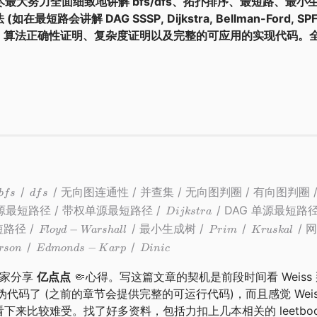
最大努力全面细致地讲解 bfs/dfs、拓扑排序、最短路、最小
 DAG SSSP, Dijkstra, Bellman-Ford, SPFA,
的细节、算法正确性证明、复杂度证明以及完整的可应用的实现代码。
/
/ 无向图连通性 / 并查集 / 无向图判圈 / 有向图判圈 
b
f
s
df
s
源最短路径 / 带权单源最短路径 /
/ DAG 单源最短路径 
D
ijk
s
t
r
a
路径 /
/ 最小生成树 /
/
/ 
−
Fl
oy
d
Wa
rs
ha
ll
P
r
im
Kr
u
s
ka
l
/
/
−
rso
n
E
d
m
o
n
d
s
K
a
r
p
D
ini
c
大家分享
亿点点
🤏心得。写这篇文章的契机是前段时间看 Weiss
代码了 (之前的章节会提供完整的可运行代码)，而且感觉 Weis
来比较难受。找了好多资料，包括力扣上几本相关的 leetbo