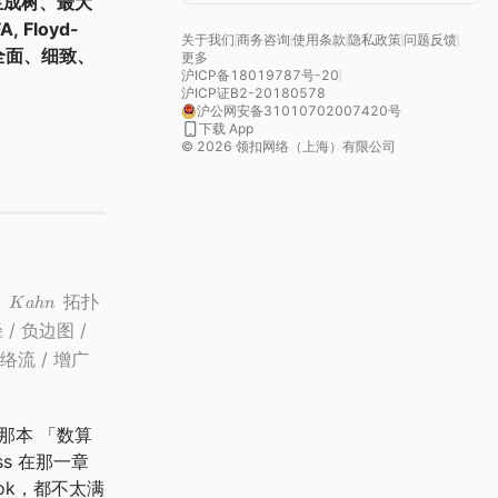
生成树、最大
 Floyd-
关于我们
商务咨询
使用条款
隐私政策
问题反馈
全面、细致、
更多
沪ICP备18019787号-20
沪ICP证B2-20180578
沪公网安备31010702007420号
下载 App
©
2026
领扣网络（上海）有限公司
/
拓扑
K
ahn
/ 负边图 /
网络流 / 增广
 那本 「数算
s 在那一章
ok，都不太满