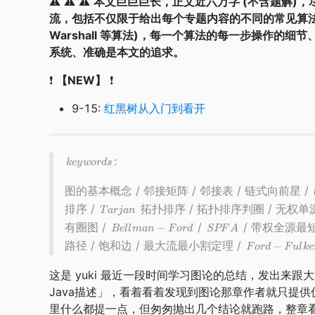
⚠️ ⚠️ ⚠️
本文巨巨巨长，正文近六万字 (不含题解)，尽
流，包括不仅限于给出每个专题内容的不同的常见算法 (如在最短路会讲解
Warshall 等算法)，每一个算法的每一步操作
系统、准确是本文的追求。
❗️
【NEW】
❗️
9-15:
红黑树从入门到看开
:
k
ey
w
or
d
s
图的基本概念 / 邻接矩阵 / 邻接表 / 链式向前星 /
排序 /
拓扑排序 / 拓扑排序判圈 / 无权单
T
a
r
jan
有圈图 /
/
/ 带权全源最短
−
B
e
ll
man
F
or
d
SPF
A
路径 / 饱和边 / 最大流最小割定理 /
−
F
or
d
F
u
l
k
e
这是 yuki 最近一段时间学习图论的总结，发出来跟
Java描述」，看着看着发现到图论那章作者就只提供伪
里什么都提一点，但匆匆抛出几个结论就跑路，整章看下