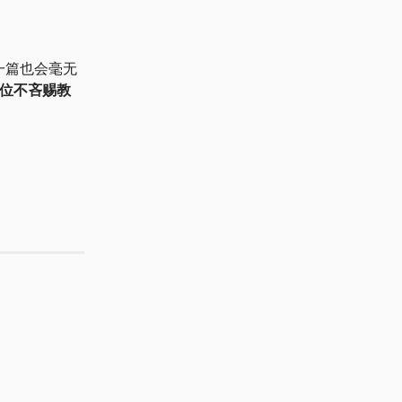
一篇也会毫无
位不吝赐教