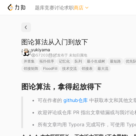
题库
竞赛
讨论
求职
商店
精品商城
力扣周边
图论算法从入门到放下
Plus 会员
yukiyama
57203
发布于
未知归属地
并查集
拓扑排序
记忆化
队列
最小生成树
最短路
优先
邻接矩阵
FloodFill
技术交流
邻接表
最大流
图论算法，拿得起放得下
可在作者的
github仓库
中获取本文和其他文章的
欢迎评论或仓库 PR 指出文章错漏或与我讨
所有文章均用 Typora 完成写作，可使用 Ty