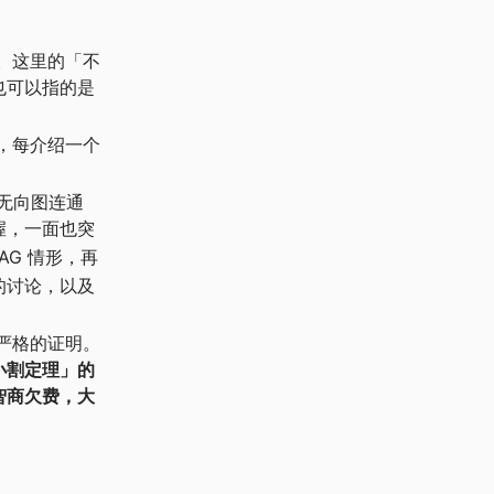
。这里的「不
也可以指的是
，每介绍一个
无向图连通
握，一面也突
G 情形，再
的讨论，以及
严格的证明。
流最小割定理」的
智商欠费，大