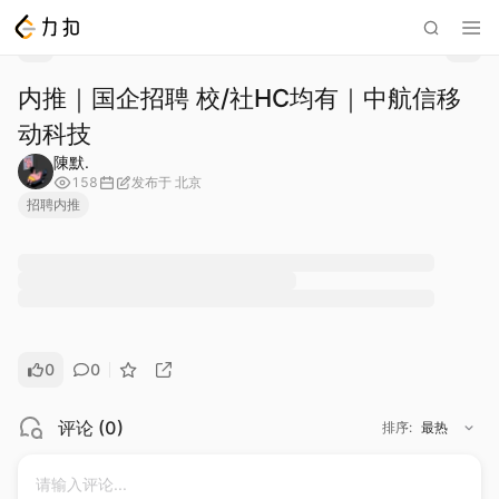
内推｜国企招聘 校/社HC均有｜中航信移
动科技
陳默.
158
发布于
北京
招聘内推
0
0
评论
(
0
)
排序
:
最热