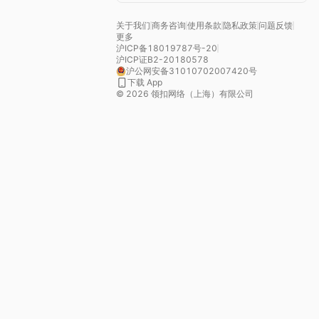
关于我们
商务咨询
使用条款
隐私政策
问题反馈
更多
沪ICP备18019787号-20
沪ICP证B2-20180578
沪公网安备31010702007420号
下载 App
©
2026
领扣网络（上海）有限公司