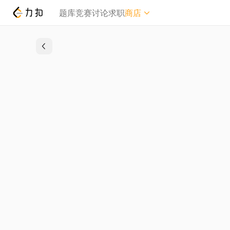
题库
竞赛
讨论
求职
商店
精品商城
力扣周边
Plus 会员