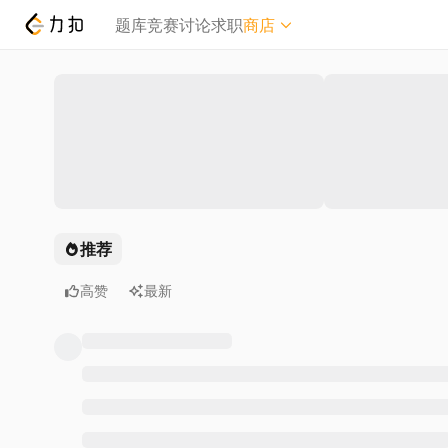
题库
竞赛
讨论
求职
商店
精品商城
力扣周边
Plus 会员
推荐
高赞
全部时间
最新