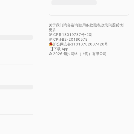
关于我们
商务咨询
使用条款
隐私政策
问题反馈
更多
沪ICP备18019787号-20
沪ICP证B2-20180578
沪公网安备31010702007420号
下载 App
©
2026
领扣网络（上海）有限公司